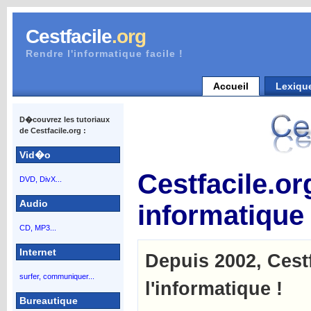
Cestfacile
.org
Rendre l'informatique facile !
Accueil
Lexiqu
D�couvrez les tutoriaux
de Cestfacile.org :
Vid�o
Cestfacile.or
DVD, DivX...
Audio
informatique
CD, MP3...
Internet
Depuis 2002, Cestf
surfer, communiquer...
l'informatique !
Bureautique