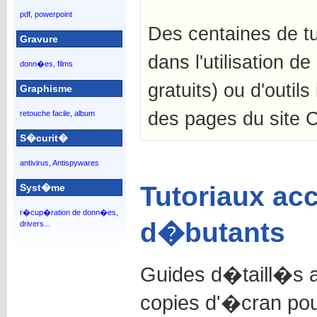
pdf, powerpoint
Des centaines de tu
Gravure
dans l'utilisation de 
donn�es, films
gratuits) ou d'outils
Graphisme
des pages du site C
retouche facile, album
S�curit�
antivirus, Antispywares
Tutoriaux ac
Syst�me
r�cup�ration de donn�es,
d�butants
drivers...
Guides d�taill�s 
copies d'�cran po