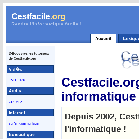
Cestfacile
.org
Rendre l'informatique facile !
Accueil
Lexiqu
D�couvrez les tutoriaux
de Cestfacile.org :
Vid�o
Cestfacile.or
DVD, DivX...
Audio
informatique
CD, MP3...
Internet
Depuis 2002, Cestf
surfer, communiquer...
l'informatique !
Bureautique