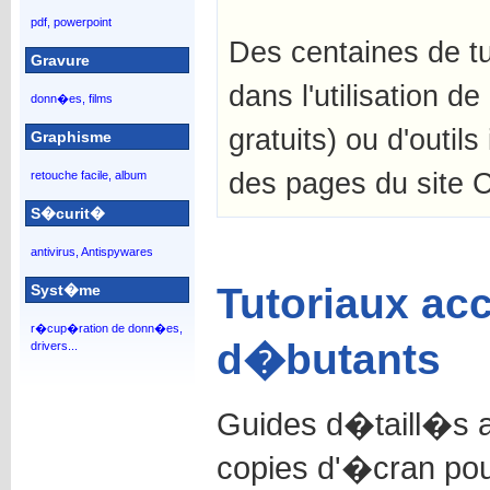
pdf, powerpoint
Des centaines de tu
Gravure
dans l'utilisation de 
donn�es, films
gratuits) ou d'outils
Graphisme
des pages du site C
retouche facile, album
S�curit�
antivirus, Antispywares
Tutoriaux ac
Syst�me
r�cup�ration de donn�es,
d�butants
drivers...
Guides d�taill�s 
copies d'�cran po