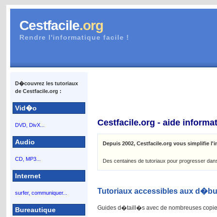
Cestfacile
.org
Rendre l'informatique facile !
D�couvrez les tutoriaux
de Cestfacile.org :
Vid�o
Cestfacile.org - aide informa
DVD, DivX...
Audio
Depuis 2002, Cestfacile.org vous simplifie l'
CD, MP3...
Des centaines de tutoriaux pour progresser dans l'u
Internet
Tutoriaux accessibles aux d�bu
surfer, communiquer...
Guides d�taill�s avec de nombreuses copi
Bureautique