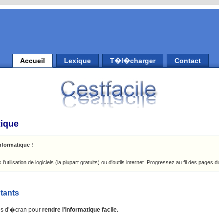
Accueil
Lexique
T�l�charger
Contact
tique
informatique !
tilisation de logiciels (la plupart gratuits) ou d'outils internet. Progressez au fil des pages d
tants
es d'�cran pour
rendre l'informatique facile.