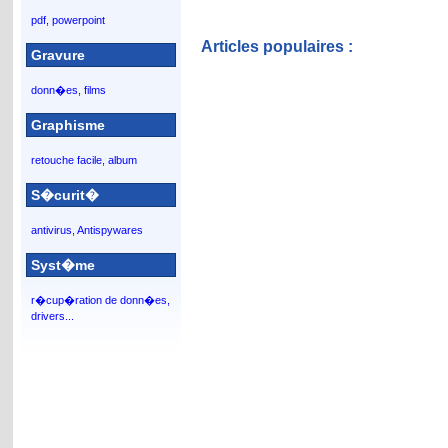
pdf, powerpoint
Articles populaires :
Gravure
donn�es, films
Graphisme
retouche facile, album
S�curit�
antivirus, Antispywares
Syst�me
r�cup�ration de donn�es,
drivers...